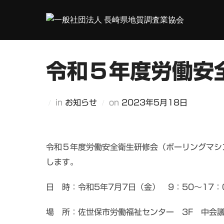
コ
ン
テ
ン
ツ
令和５年度労働安
へ
ス
投
in
お知らせ
on
2023年5月18日
キ
稿
ッ
日:
プ
令和５年度労働安全衛生研修会（ボーリングマシ
します。
日 時：令和5年7月7日（金） 9：50～17：
場 所：佐世保市労働福祉センター 3F 中会議