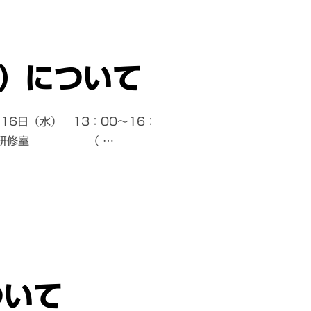
）について
16日（水） 13：00～16：
ター 研修室 （ …
）について”
ついて