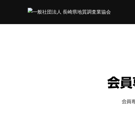
コ
ン
テ
ン
ツ
へ
ス
キ
ッ
会員
プ
会員