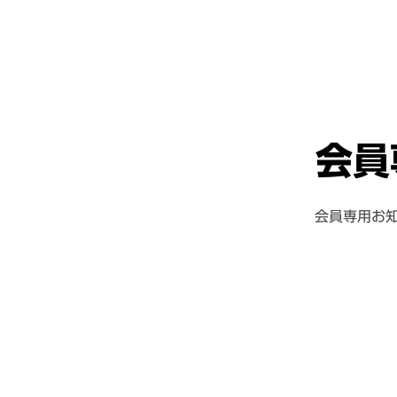
会員
会員専用お
投